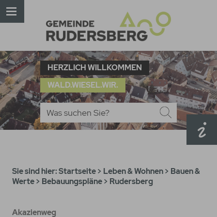
HERZLICH WILLKOMMEN
WALD.WIESEL.WIR.
Sie sind hier:
Startseite
>
Leben & Wohnen
>
Bauen &
Werte
>
Bebauungspläne
>
Rudersberg
Akazienweg