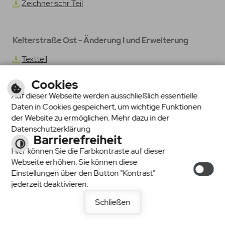
Zeichnerischr Teil
Kelterstraße Ost - Änderung I und Erweiterung
Textteil
Zeichnerischer Teil
Cookies
Auf dieser Webseite werden ausschließlich essentielle
Daten in Cookies gespeichert, um wichtige Funktionen
Kelterstraße Sauwiesen
der Website zu ermöglichen. Mehr dazu in der
Datenschutzerklärung
Textteil
Barrierefreiheit
Hier können Sie die Farbkontraste auf dieser
Zeichnerischer Teil
Webseite erhöhen. Sie können diese
Einstellungen über den Button "Kontrast"
jederzeit deaktivieren.
Kelterstraße Sauwiesen - Änderung
Schließen
Textteil