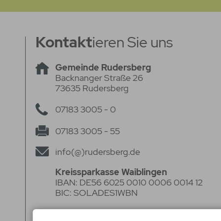
Kontakt
ieren Sie uns
Gemeinde Rudersberg
Backnanger Straße 26
73635 Rudersberg
07183 3005 - 0
07183 3005 - 55
info(@)rudersberg.de
Kreissparkasse Waiblingen
IBAN: DE56 6025 0010 0006 0014 12
BIC: SOLADES1WBN
Volksbank Stuttgart eG