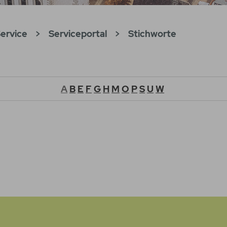
ervice
>
Serviceportal
>
Stichworte
A
B
E
F
G
H
M
O
P
S
U
W