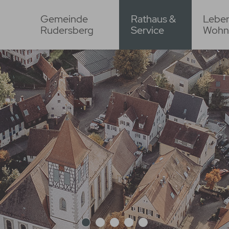
Gemeinde
Rathaus &
Lebe
Rudersberg
Service
Wohn
1
2
3
4
5