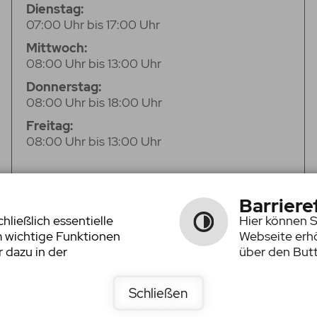
Dienstag:
07:00 Uhr bis 17:00 Uhr
Mittwoch:
08:00 Uhr bis 13:00 Uhr
Donnerstag:
08:00 Uhr bis 18:00 Uhr
Freitag:
08:00 Uhr bis 13:00 Uhr
Barriere
ließlich essentielle
Hier können S
m wichtige Funktionen
Webseite erhö
 dazu in der
über den Butt
Schließen
Inhalt
|
Imp
Schriftgröße
Kontrast