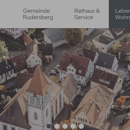
Gemeinde
Rathaus &
Lebe
Rudersberg
Service
Wohn
1
2
3
4
5