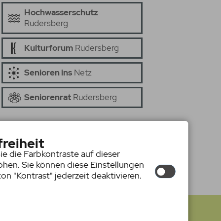
Hochwasserschutz
Rudersberg
Kulturforum
Rudersberg
Senioren ins
Netz
Seniorenrat
Rudersberg
freiheit
ie die Farbkontraste auf dieser
hen. Sie können diese Einstellungen
on "Kontrast" jederzeit deaktivieren.
ressum
|
Hilfe
|
Datenschutz
|
Barrierefreiheit