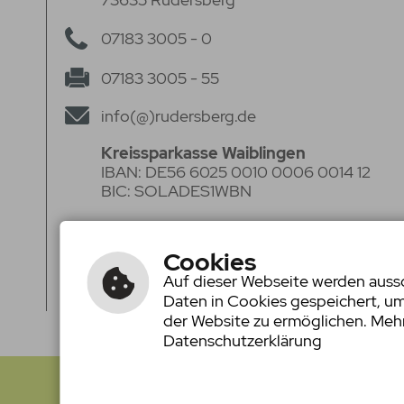
07183 3005 - 0
07183 3005 - 55
info(@)rudersberg.de
Kreissparkasse Waiblingen
IBAN: DE56 6025 0010 0006 0014 12
BIC: SOLADES1WBN
Volksbank Stuttgart eG
IBAN: DE50 6009 0100 0062 2920 05
Cookies
BIC: VOBADESS
Auf dieser Webseite werden aussch
Daten in Cookies gespeichert, u
der Website zu ermöglichen. Mehr
Datenschutzerklärung