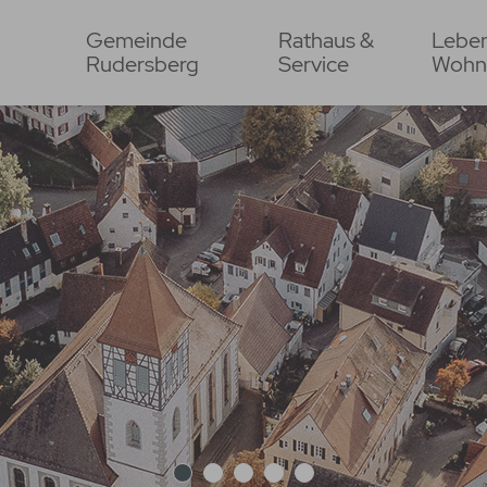
Gemeinde
Rathaus &
Lebe
Rudersberg
Service
Wohn
1
2
3
4
5