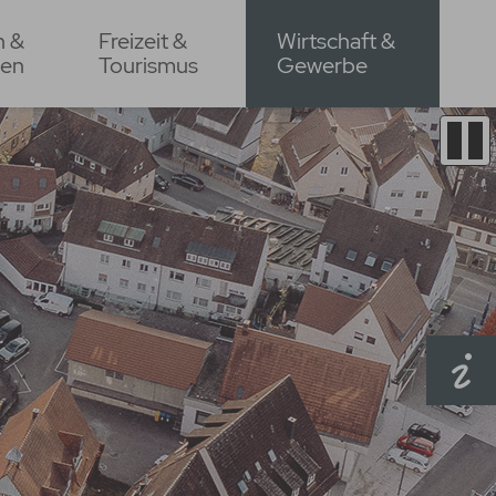
n &
Freizeit &
Wirtschaft &
en
Tourismus
Gewerbe