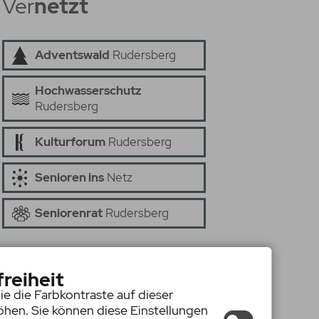
Ver
netzt
Adventswald
Rudersberg
Hochwasserschutz
Rudersberg
Kulturforum
Rudersberg
Senioren ins
Netz
Seniorenrat
Rudersberg
freiheit
ie die Farbkontraste auf dieser
hen. Sie können diese Einstellungen