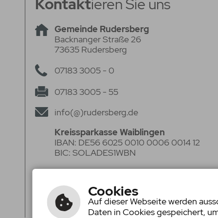
Kontakt
ieren Sie uns
Gemeinde Rudersberg
Backnanger Straße 26
73635 Rudersberg
07183 3005 - 0
07183 3005 - 55
info(@)rudersberg.de
Kreissparkasse Waiblingen
IBAN: DE56 6025 0010 0006 0014 12
BIC: SOLADES1WBN
Volksbank Stuttgart eG
IBAN: DE50 6009 0100 0062 2920 05
Cookies
BIC: VOBADESS
Auf dieser Webseite werden aussch
Daten in Cookies gespeichert, u