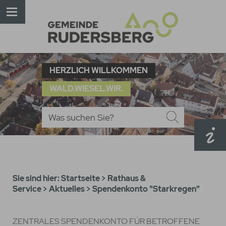
HERZLICH WILLKOMMEN
WALD.WIESEL.WIR.
Sie sind hier:
Startseite
>
Rathaus &
Service
>
Aktuelles
>
Spendenkonto "Starkregen"
ZENTRALES SPENDENKONTO FÜR BETROFFENE