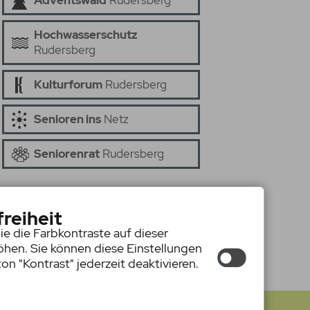
Adventswald
Rudersberg
Hochwasserschutz
Rudersberg
Kulturforum
Rudersberg
Senioren ins
Netz
Seniorenrat
Rudersberg
freiheit
ie die Farbkontraste auf dieser
hen. Sie können diese Einstellungen
on "Kontrast" jederzeit deaktivieren.