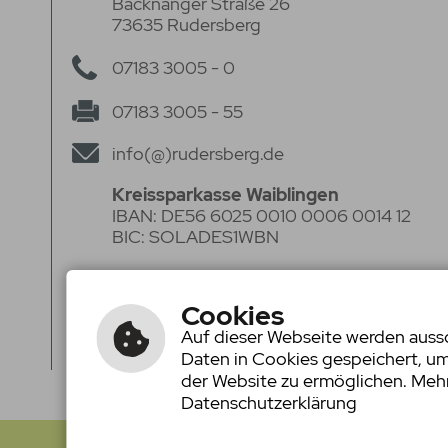
Backnanger Straße 26
73635 Rudersberg
07183 3005 - 0
07183 3005 - 55
info(@)rudersberg.de
Kreissparkasse Waiblingen
IBAN: DE56 6025 0010 0006 0014 12
BIC: SOLADES1WBN
Volksbank Stuttgart eG
IBAN: DE50 6009 0100 0062 2920 05
Cookies
BIC: VOBADESS
Auf dieser Webseite werden aussch
Daten in Cookies gespeichert, u
der Website zu ermöglichen. Mehr
Datenschutzerklärung