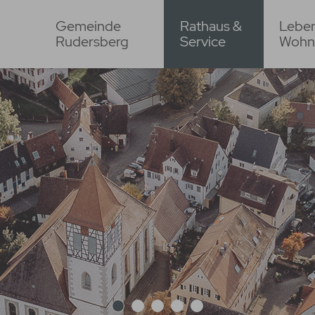
Gemeinde
Rathaus &
Lebe
Rudersberg
Service
Wohn
1
2
3
4
5