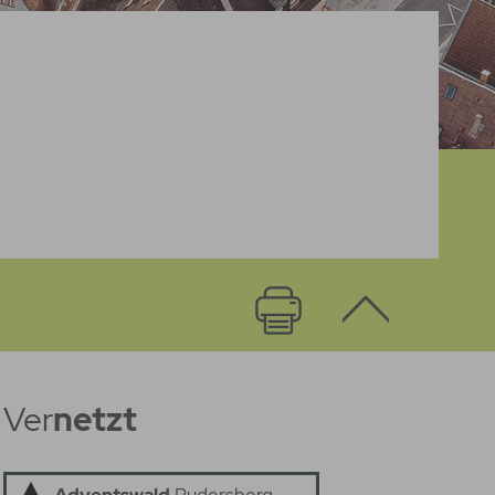
Ver
netzt