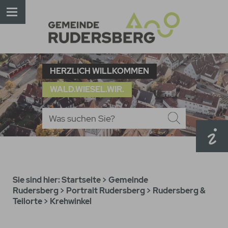
HERZLICH WILLKOMMEN
WALD.WIESEL.WIR.
Sie sind hier:
Startseite
>
Gemeinde
Rudersberg
>
Portrait Rudersberg
>
Rudersberg &
Teilorte
>
Krehwinkel