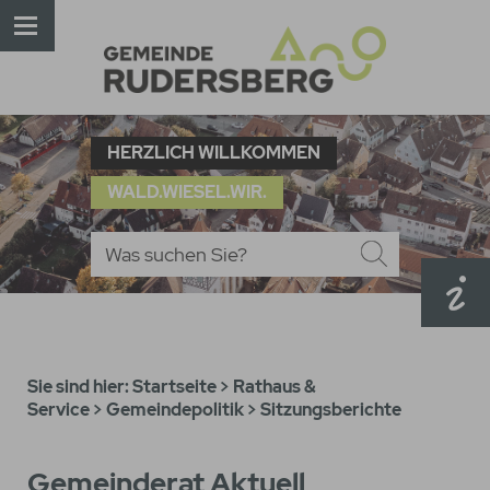
HERZLICH WILLKOMMEN
WALD.WIESEL.WIR.
Sie sind hier:
Startseite
>
Rathaus &
Service
>
Gemeindepolitik
>
Sitzungsberichte
Gemeinderat Aktuell