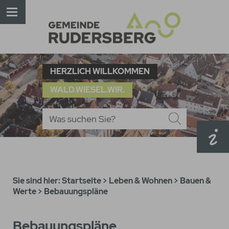
HERZLICH WILLKOMMEN
WALD.WIESEL.WIR.
Sie sind hier:
Startseite
>
Leben & Wohnen
>
Bauen &
Werte
>
Bebauungspläne
Bebauungspläne