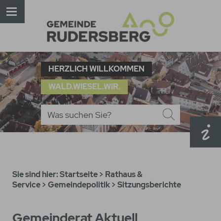
HERZLICH WILLKOMMEN
WALD.WIESEL.WIR.
Sie sind hier:
Startseite
>
Rathaus &
Service
>
Gemeindepolitik
>
Sitzungsberichte
Gemeinderat Aktuell