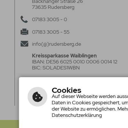
Backnanger Straße 26
73635 Rudersberg
07183 3005 - 0
07183 3005 - 55
info(@)rudersberg.de
Kreissparkasse Waiblingen
IBAN: DE56 6025 0010 0006 0014 12
BIC: SOLADES1WBN
Volksbank Stuttgart eG
IBAN: DE50 6009 0100 0062 2920 05
Cookies
BIC: VOBADESS
Auf dieser Webseite werden aussch
Daten in Cookies gespeichert, u
der Website zu ermöglichen. Mehr
Datenschutzerklärung