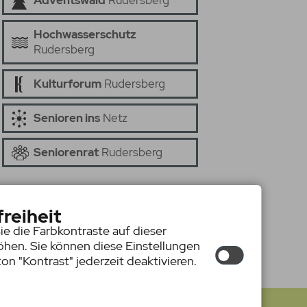
Adventswald
Rudersberg
Hochwasserschutz
Rudersberg
Kulturforum
Rudersberg
Senioren ins
Netz
Seniorenrat
Rudersberg
freiheit
ie die Farbkontraste auf dieser
hen. Sie können diese Einstellungen
on "Kontrast" jederzeit deaktivieren.