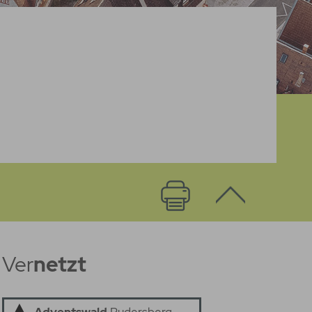
Ver
netzt