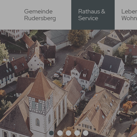
Gemeinde
Rathaus &
Lebe
Rudersberg
Service
Wohn
1
2
3
4
5